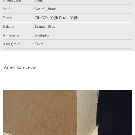
Üretim Şekli
: Plank
Sınıf
: Natural , Prima
Yüzey
: Cila G20 , Yağlı Derzli , Yağlı
Kalınlık
: 12 mm , 16 mm
Alt Taşıyıcı
: Kontrplak
Ağaç Çeşidi
: Ceviz
Amerikan Ceviz