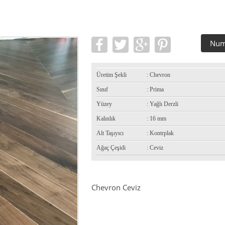
Num
Üretim Şekli
: Chevron
Sınıf
: Prima
Yüzey
: Yağlı Derzli
Kalınlık
: 16 mm
Alt Taşıyıcı
: Kontrplak
Ağaç Çeşidi
: Ceviz
Chevron Ceviz