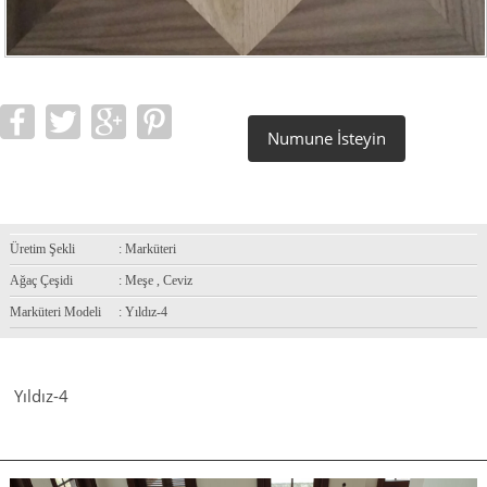
Numune İsteyin
Üretim Şekli
: Marküteri
Ağaç Çeşidi
: Meşe , Ceviz
Marküteri Modeli
: Yıldız-4
Yıldız-4